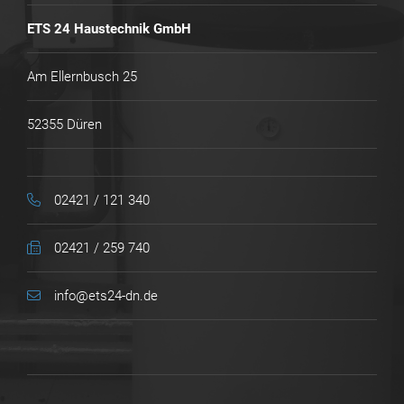
ETS 24 Haustechnik GmbH
Am Ellernbusch 25
52355 Düren
02421 / 121 340
02421 ​/ ​259 ​740
info@ets24-dn.de