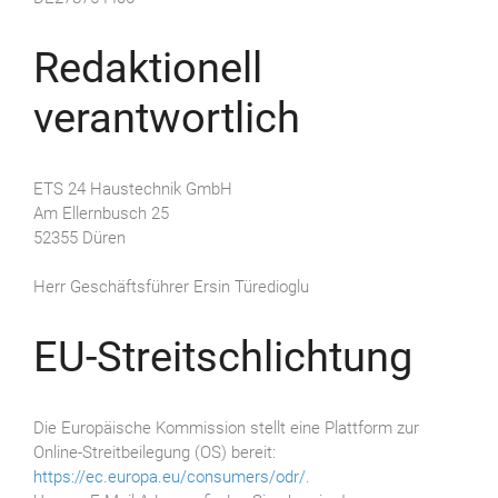
Redaktionell
verantwortlich
ETS 24 Haustechnik GmbH
Am Ellernbusch 25
52355 Düren
Herr Geschäftsführer Ersin Türedioglu
EU-Streitschlichtung
Die Europäische Kommission stellt eine Plattform zur
Online-Streitbeilegung (OS) bereit:
https://ec.europa.eu/consumers/odr/
.