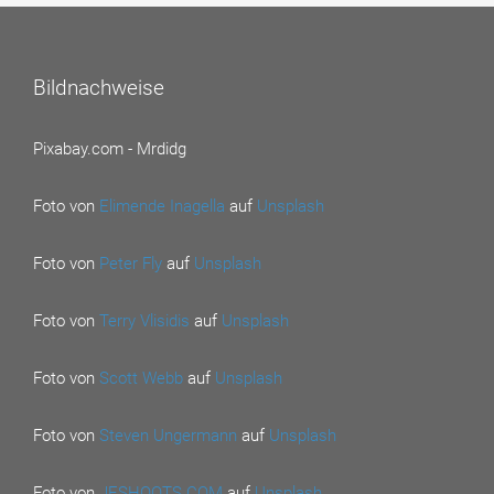
Bildnachweise
Pixabay.com - Mrdidg
Foto von
Elimende Inagella
auf
Unsplash
Foto von
Peter Fly
auf
Unsplash
Foto von
Terry Vlisidis
auf
Unsplash
Foto von
Scott Webb
auf
Unsplash
Foto von
Steven Ungermann
auf
Unsplash
Foto von
JESHOOTS.COM
auf
Unsplash