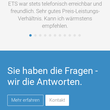
ETS war stets telefonisch erreichbar und
ein kompetenter Mitarbeiter oder der
Wärmstens zu empfehlen!
Chef persönlich zur Stelle. Kann ich nur
freundlich. Sehr gutes Preis-Leistungs-
Verhältnis. Kann ich wärmstens
weiterempfehlen
empfehlen.
Sie haben die Fragen -
wir die Antworten.
Mehr erfahren
Kontakt