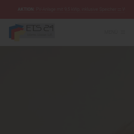
AKTION
: PV-Anlage mit 9,5 kWp, inklusive Speicher
:::
Wärmepumpe
MENÜ